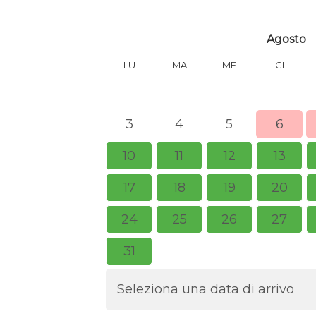
Agosto
LU
MA
ME
GI
3
4
5
6
10
11
12
13
17
18
19
20
24
25
26
27
31
Seleziona una data di arrivo