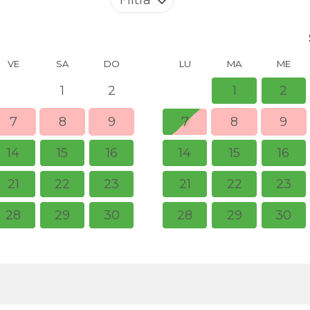
VE
SA
DO
LU
MA
ME
1
2
1
2
7
8
9
7
8
9
14
15
16
14
15
16
21
22
23
21
22
23
28
29
30
28
29
30