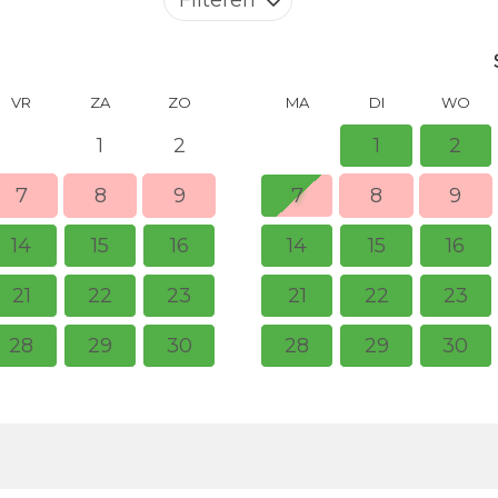
VR
ZA
ZO
MA
DI
WO
1
2
1
2
7
8
9
7
8
9
14
15
16
14
15
16
21
22
23
21
22
23
28
29
30
28
29
30