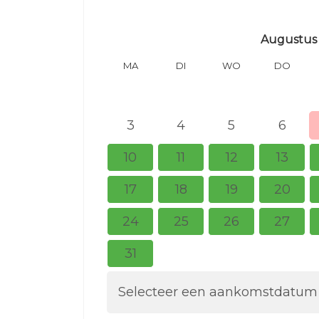
Augustus
MA
DI
WO
DO
3
4
5
6
10
11
12
13
17
18
19
20
24
25
26
27
31
Selecteer een aankomstdatum