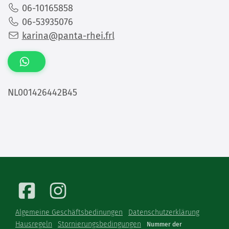
06-10165858
06-53935076
karina@panta-rhei.frl
NL001426442B45
Algemeine Geschäftsbedinungen
Datenschutzerklärung
Hausregeln
Stornierungsbedingungen
Nummer der