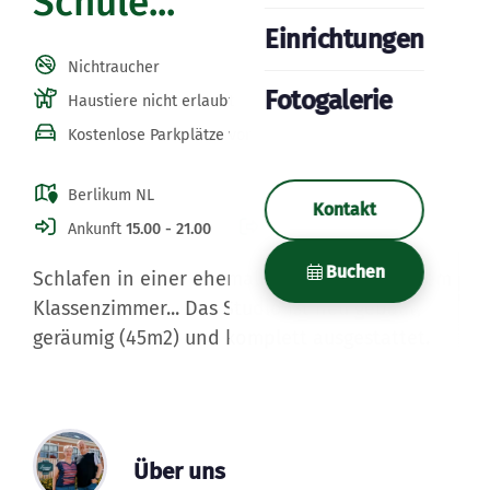
Schule...
Einrichtungen
Nichtraucher
Fotogalerie
Haustiere nicht erlaubt
Kostenlose Parkplätze vor Ort
Berlikum NL
Kontakt
Ankunft
15.00 - 21.00
Abreise
11.00
Buchen
Schlafen in einer ehemaligen Schule, in einem
Klassenzimmer... Das Studio ist neu gebaut,
geräumig (45m2) und komplett ausgestattet.
Über uns