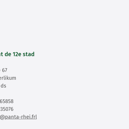
 de 12e stad
 67
erlikum
nds
65858
35076
@panta-rhei.frl