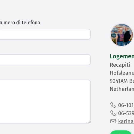
umero di telefono
Logement
Recapiti
Hofsleane
9041AM B
Netherla
06-101
06-539
karina