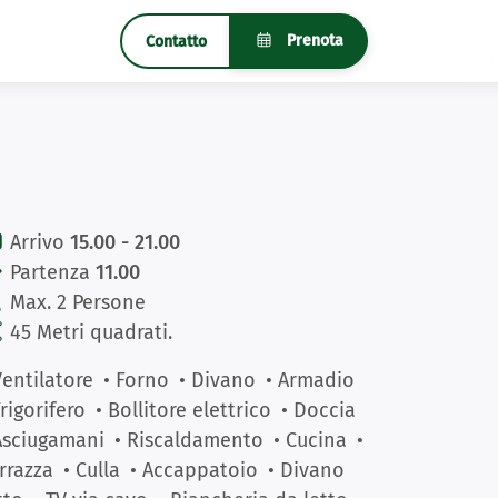
Prenota
Contatto
Arrivo
15.00 - 21.00
Partenza
11.00
Max. 2 Persone
45 Metri quadrati.
Ventilatore
• Forno
• Divano
• Armadio
Frigorifero
• Bollitore elettrico
• Doccia
Asciugamani
• Riscaldamento
• Cucina
•
rrazza
• Culla
• Accappatoio
• Divano