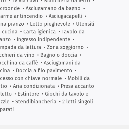
tto
• TV via cavo
• Biancheria da letto
•
icroonde
• Asciugamano da bagno
•
larme antincendio
• Asciugacapelli
•
na pranzo
• Letto pieghevole
• Utensili
 cucina
• Carta igienica
• Tavolo da
anzo
• Ingresso indipendente
•
mpada da lettura
• Zona soggiorno
•
cchieri da vino
• Bagno o doccia
•
cchina da caffè
• Asciugamani da
cina
• Doccia a filo pavimento
•
cesso con chiave normale
• Mobili da
tio
• Aria condizionata
• Presa accanto
 letto
• Estintore
• Giochi da tavolo e
zzle
• Stendibiancheria
• 2 letti singoli
parati