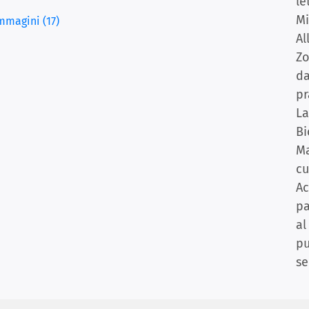
le
M
mmagini (17)
Al
Zo
da
pr
La
Bi
Ma
cu
Ac
pa
al
pu
se