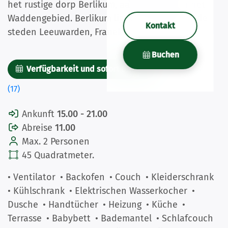
het rustige dorp Berlikum, aan de rand van het
Waddengebied. Berlikum ligt centraal tussen de
Kontakt
steden Leeuwarden, Franeker en Harlingen.
Buchen
Verfügbarkeit und sofort Buchen
Bilder
(17)
Ankunft
15.00 - 21.00
Abreise
11.00
Max. 2 Personen
45 Quadratmeter.
• Ventilator
• Backofen
• Couch
• Kleiderschrank
• Kühlschrank
• Elektrischen Wasserkocher
•
Dusche
• Handtücher
• Heizung
• Küche
•
Terrasse
• Babybett
• Bademantel
• Schlafcouch