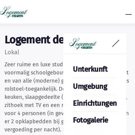
Logement de 12e stad
Lokal
Zeer ruime en luxe studio in een lokaal van een
Unterkunft
voormalig schoolgebouw (1907). Volledig ingericht
en van alle (moderne) gemakken voorzien. Tevens
Umgebung
rolstoel-toegankelijk. De indeling: een eethoek,
keuken, slaapgedeelte (2x 1-persoons boxspring),
Einrichtungen
zithoek met TV en een ruime badkamer. Geschikt
voor 4 personen (in geval van 4 personen worden
Fotogalerie
er 2 opklapbedden bij geplaatst tegen een
vergoeding per nacht). Het pand ligt centraal in