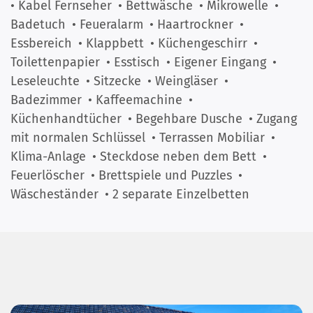
• Kabel Fernseher
• Bettwäsche
• Mikrowelle
•
Badetuch
• Feueralarm
• Haartrockner
•
Essbereich
• Klappbett
• Küchengeschirr
•
Toilettenpapier
• Esstisch
• Eigener Eingang
•
Leseleuchte
• Sitzecke
• Weingläser
•
Badezimmer
• Kaffeemachine
•
Küchenhandtücher
• Begehbare Dusche
• Zugang
mit normalen Schlüssel
• Terrassen Mobiliar
•
Klima-Anlage
• Steckdose neben dem Bett
•
Feuerlöscher
• Brettspiele und Puzzles
•
Wäscheständer
• 2 separate Einzelbetten