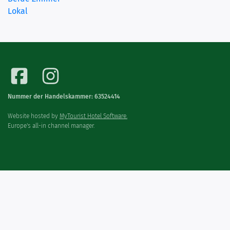
Lokal
Nummer der Handelskammer: 63524414
Website hosted by
MyTourist Hotel Software.
Europe's all-in channel manager.