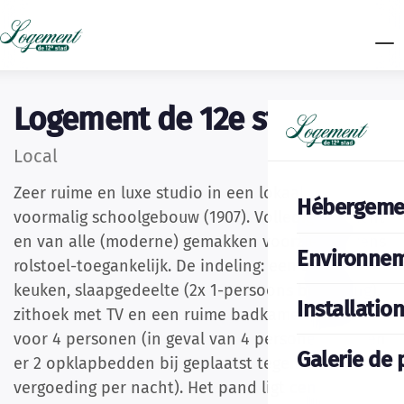
Logement de 12e stad
Local
Zeer ruime en luxe studio in een lokaal van een
Hébergeme
voormalig schoolgebouw (1907). Volledig ingericht
en van alle (moderne) gemakken voorzien. Tevens
Environne
rolstoel-toegankelijk. De indeling: een eethoek,
keuken, slaapgedeelte (2x 1-persoons boxspring),
Installatio
zithoek met TV en een ruime badkamer. Geschikt
voor 4 personen (in geval van 4 personen worden
Galerie de 
er 2 opklapbedden bij geplaatst tegen een
vergoeding per nacht). Het pand ligt centraal in