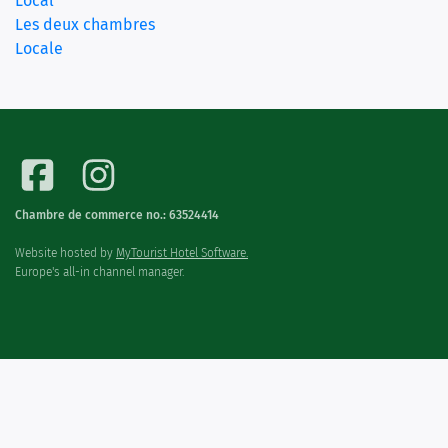
(current)
Local
Les deux chambres
Locale
Chambre de commerce no.: 63524414
Website hosted by
MyTourist Hotel Software.
Europe's all-in channel manager.