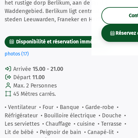
het rustige dorp Berlikum, aan de rand van het
Waddengebied. Berlikum ligt centraal tussen de
Con
steden Leeuwarden, Franeker en Harlingen.
Réservez 
Disponibilité et réservation immédiate
Des
photos (17)
Arrivée
15.00 - 21.00
Départ
11.00
Max. 2 Personnes
45 Mètres carrés.
• Ventilateur
• Four
• Banque
• Garde-robe
•
Réfrigérateur
• Bouilloire électrique
• Douche
•
Les serviettes
• Chauffage
• cuisine
• Terrasse
•
Lit de bébé
• Peignoir de bain
• Canapé-lit
•